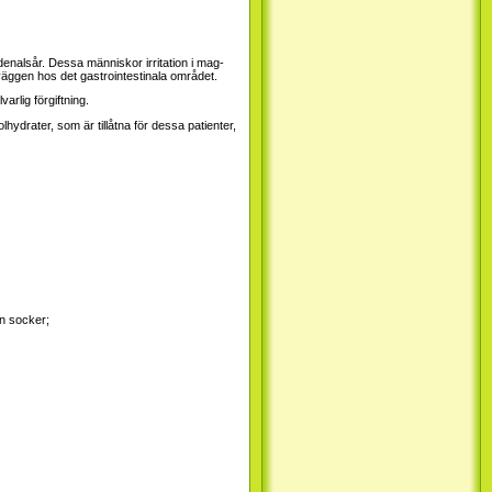
denalsår. Dessa människor irritation i mag-
väggen hos det gastrointestinala området.
arlig förgiftning.
ydrater, som är tillåtna för dessa patienter,
an socker;