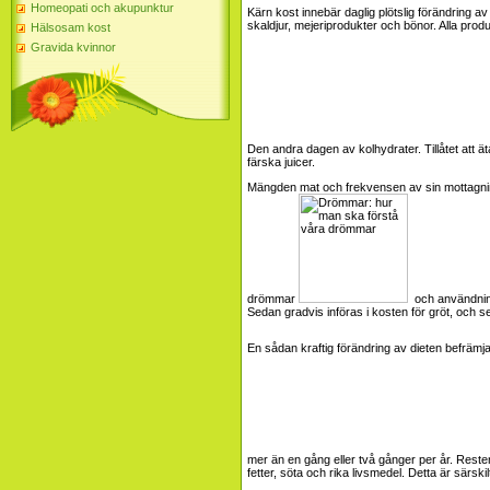
Homeopati och akupunktur
Kärn kost innebär daglig plötslig förändring a
skaldjur, mejeriprodukter och bönor. Alla produ
Hälsosam kost
Gravida kvinnor
Den andra dagen av kolhydrater. Tillåtet att 
färska juicer.
Mängden mat och frekvensen av sin mottagning
drömmar
och användning 
Sedan gradvis införas i kosten för gröt, och 
En sådan kraftig förändring av dieten befräm
mer än en gång eller två gånger per år. Rest
fetter, söta och rika livsmedel. Detta är särskilt