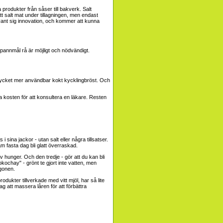
 produkter från såser till bakverk. Salt
att salt mat under tillagningen, men endast
vant sig innovation, och kommer att kunna
spannmål rå är möjligt och nödvändigt.
n mycket mer användbar kokt kycklingbröst. Och
ra kosten för att konsultera en läkare. Resten
sina jackor - utan salt eller några tillsatser.
 fasta dag bli glatt överraskad.
 hunger. Och den tredje - gör att du kan bli
kochay" - grönt te gjort inte vatten, men
ögonen.
dukter tillverkade med vitt mjöl, har så lite
g att massera låren för att förbättra