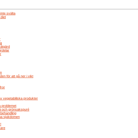
inte svälta
 diet
r
ia
 åtgärd
rdelar
r
an
en för att gå ner i vikt
fror
 vegetabiliska produkter
a problemet
ini och grönsakspuré
d behandling
mma sjukdomen
!
kare