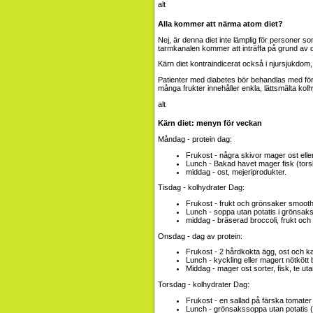
Alla kommer att närma atom diet?
Nej, är denna diet inte lämplig för personer s
tarmkanalen kommer att inträffa på grund av d
Kärn diet kontraindicerat också i njursjukdom,
Patienter med diabetes bör behandlas med försi
många frukter innehåller enkla, lättsmälta ko
Kärn diet: menyn för veckan
Måndag - protein dag:
Frukost - några skivor mager ost eller 
Lunch - Bakad havet mager fisk (torsk
middag - ost, mejeriprodukter.
Tisdag - kolhydrater Dag:
Frukost - frukt och grönsaker smoothie
Lunch - soppa utan potatis i grönsaks
middag - bräserad broccoli, frukt och
Onsdag - dag av protein:
Frukost - 2 hårdkokta ägg, ost och k
Lunch - kyckling eller magert nötkött b
Middag - mager ost sorter, fisk, te ut
Torsdag - kolhydrater Dag:
Frukost - en sallad på färska tomater
Lunch - grönsakssoppa utan potatis (vi