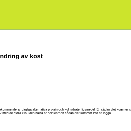
rändring av kost
ekommenderar dagliga alternativa protein och kolhydrater livsmedel. En sådan diet kommer sä
av med de extra kilo. Men hälsa är helt klart en sådan diet kommer inte att lägga.