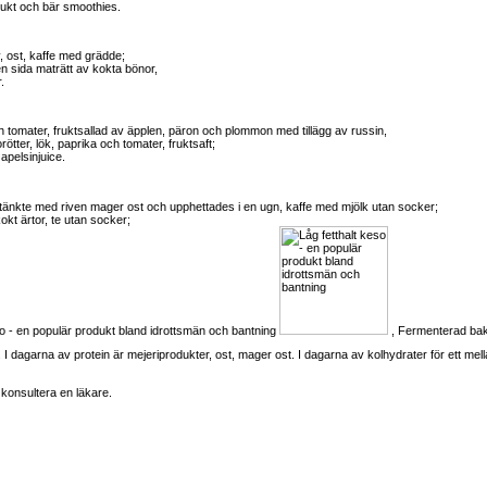
ukt och bär smoothies.
v, ost, kaffe med grädde;
, en sida maträtt av kokta bönor,
.
 tomater, fruktsallad av äpplen, päron och plommon med tillägg av russin,
tter, lök, paprika och tomater, fruktsaft;
apelsinjuice.
stänkte med riven mager ost och upphettades i en ugn, kaffe med mjölk utan socker;
 kokt ärtor, te utan socker;
so - en populär produkt bland idrottsmän och bantning
, Fermenterad bak
I dagarna av protein är mejeriprodukter, ost, mager ost. I dagarna av kolhydrater för ett m
 konsultera en läkare.