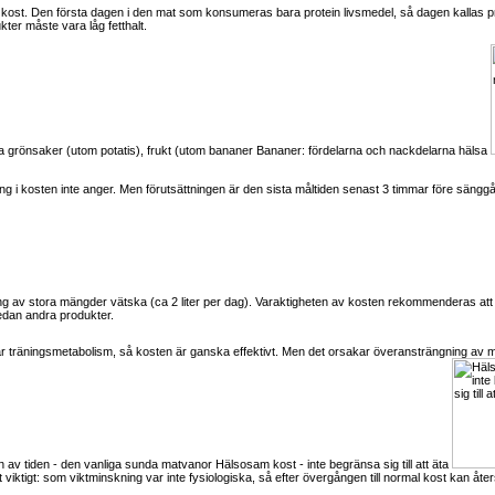
v kost. Den första dagen i den mat som konsumeras bara protein livsmedel, så dagen kallas prot
kter måste vara låg fetthalt.
äta grönsaker (utom potatis), frukt (utom bananer
Bananer: fördelarna och nackdelarna hälsa
 i kosten inte anger. Men förutsättningen är den sista måltiden senast 3 timmar före säng
av stora mängder vätska (ca 2 liter per dag). Varaktigheten av kosten rekommenderas att defi
sedan andra produkter.
jar träningsmetabolism, så kosten är ganska effektivt. Men det orsakar överansträngning av
en av tiden - den vanliga sunda matvanor
Hälsosam kost - inte begränsa sig till att äta
 viktigt: som viktminskning var inte fysiologiska, så efter övergången till normal kost kan återstäl