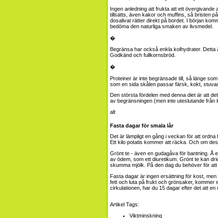
Ingen anledning att frukta att ett övergivande 
tillsätts, även kakor och muffins, så bristen på
dosalivat rätter direkt på bordet. I början 
bedöma den naturliga smaken av livsmedel.
�
Begränsa har också enkla kolhydrater. Detta är
Godkänd och fullkornsbröd.
�
Proteiner är inte begränsade till, så länge s
som en sida skålen passar färsk, kokt, stuvad
Den största fördelen med denna diet är att det
av begränsningen (men inte uteslutande från k
Fasta dagar för smala lår
Det är lämpligt en gång i veckan för att ordna 
Ett kilo potatis kommer att räcka. Och om de
Grönt te - även en gudagåva för bantning. Å e
av ödem, som ett diuretikum. Grönt te kan dri
skumma mjölk. På den dag du behöver för att d
Fasta dagar är ingen ersättning för kost, men d
fett och luta på frukt och grönsaker, kommer e
cirkulationen, har du 15 dagar efter det att 
Artikel Tags:
Viktminskning