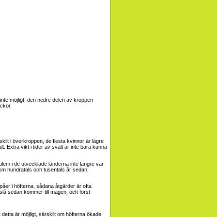
te möjligt: ​​den nedre delen av kroppen
eckor.
ilt i överkroppen, de flesta kvinnor är lägre
. Extra vikt i tider av svält är inte bara kunna
oblem i de utvecklade länderna inte längre var
om hundratals och tusentals år sedan,
epåer i höfterna, sådana åtgärder är ofta
ch slå sedan kommer till magen, och först
 detta är möjligt, särskilt om höfterna ökade