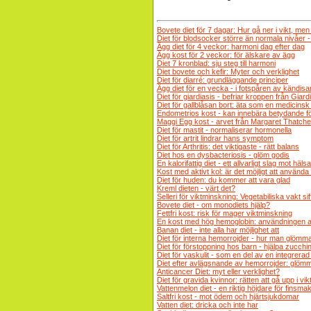
Bovete diet för 7 dagar: Hur gå ner i vikt, men 
Diet för blodsocker större än normala nivåer -
Ägg diet för 4 veckor: harmoni dag efter dag
Ägg kost för 2 veckor: för älskare av ägg
Diet 7 kronblad: sju steg till harmoni
Diet bovete och kefir: Myter och verklighet
Diet för diarré: grundläggande principer
Ägg diet för en vecka - i fotspåren av kändisa
Diet för giardiasis - befriar kroppen från Giard
Diet för gallblåsan bort: äta som en medicinsk
Endometrios kost - kan innebära betydande fö
Maggi Egg kost - arvet från Margaret Thatche
Diet för mastit - normaliserar hormonella
Diet för artrit lindrar hans symptom
Diet för Arthritis: det viktigaste - rätt balans
Diet hos en dysbacteriosis - glöm godis
En kalorifattig diet - ett allvarligt slag mot häls
Kost med aktivt kol: är det möjligt att använda d
Diet för huden: du kommer att vara glad
Kreml dieten - värt det?
Selleri för viktminskning: Vegetabiliska vakt sif
Bovete diet - om monodiets hjälp?
Fettfri kost: risk för mager viktminskning
En kost med hög hemoglobin: användningen av
Banan diet - inte alla har möjlighet att
Diet för interna hemorrojder - hur man glömm
Diet för förstoppning hos barn - hjälpa zucch
Diet för vaskulit - som en del av en integrera
Diet efter avlägsnande av hemorrojder: glö
Anticancer Diet: myt eller verklighet?
Diet för gravida kvinnor: rätten att gå upp i vikt
Vattenmelon diet - en riktig höjdare för finsma
Saltfri kost - mot ödem och hjärtsjukdomar
Vatten diet: dricka och inte har