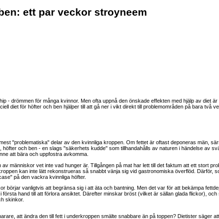
 ben: ett par veckor stroyneem
hip - drömmen för många kvinnor. Men ofta uppnå den önskade effekten med hjälp av diet är in
iell diet för höfter och ben hjälper till att gå ner i vikt direkt till problemområden på bara två v
est "problematiska" delar av den kvinnliga kroppen. Om fettet är oftast deponeras män, särsk
, höfter och ben - en slags "säkerhets kudde" som tillhandahålls av naturen i händelse av svält
enne att bära och uppfostra avkomma.
v människor vet inte vad hunger är. Tillgången på mat har lett till det faktum att ett stort pr
oppen kan inte lätt rekonstrueras så snabbt vänja sig vid gastronomiska överflöd. Därför, s
n case" på den vackra kvinnliga höfter.
ckor börjar vanligtvis att begränsa sig i att äta och bantning. Men det var för att bekämpa fettd
 första hand till att förlora ansiktet. Därefter minskar bröst (vilket är sällan glada flickor), o
ch skinkor.
arare, att ändra den till fett i underkroppen smälte snabbare än på toppen? Dietister säger att