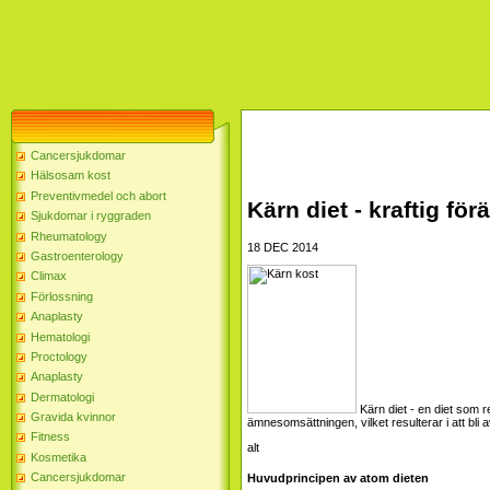
Cancersjukdomar
Hälsosam kost
Preventivmedel och abort
Kärn diet - kraftig fö
Sjukdomar i ryggraden
Rheumatology
18 DEC 2014
Gastroenterology
Climax
Förlossning
Anaplasty
Hematologi
Proctology
Anaplasty
Dermatologi
Kärn diet - en diet som r
Gravida kvinnor
ämnesomsättningen, vilket resulterar i att bli 
Fitness
Kosmetika
Cancersjukdomar
Huvudprincipen av atom dieten