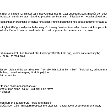
om lider av sjukdomar i matsmältningssystemet: gastrit, gastroduodenit, kolit, magsår och duo
et faktum att när en stor mängd av proteinet smälta maten, giftiga ämnen negativt påverkar 
 som innebär kränkning av deras funktioner. Protein belastning hos dessa patienter orsaka allv
ktighet till högre kolhydrat belastning. Och om grönsaker innehåller i huvudsak komplexa kolh
lhydrater. Därför kan atom kost diabetiker endast göras efter samråd med din läkare.
durumvete kokt kött (nötkött eller kyckling vitt kött), kokt ägg, te eller kaffe med mjölk;
, mulle), te med mjölk
s (en tät blandning av grönsaker, frukt eller bär, kokas i en mixer), färsk sallad, grönt te ut
buljong, bakad aubergine, färsk äppeljuice;
 bär smoothies.
affe med mjölk men inget socker;
röstet utan skinn i bakat, kokt eller kokt form;
an socker.
 och gurkor, squash gryta, färsk apelsinjuice;
tkål, riven på en fin rivjärn rödbetor, morötter, lök), sauterade broccoli och gröna ärtor;