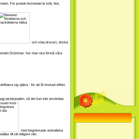
ein. För protein livsmedel är kött, fisk,
och söta druvor), dricka
gåendet
Drömmar: hur man ska förstå våra
niera sig själva - för att få önskad effekt.
 mag-tarmkanalen, så det kan inte användas
med begränsade animaliska
las till sitt tidigare vikt.