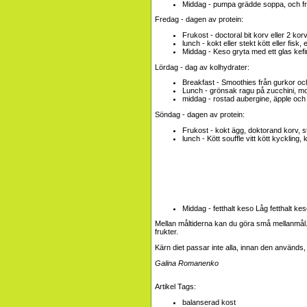
Middag - pumpa grädde soppa, och fr
Fredag ​​- dagen av protein:
Frukost - doctoral bit korv eller 2 kor
lunch - kokt eller stekt kött eller fisk
Middag - Keso gryta med ett glas kefir
Lördag - dag av kolhydrater:
Breakfast - Smoothies från gurkor och
Lunch - grönsak ragu på zucchini, morö
middag - rostad aubergine, äpple och 
Söndag - dagen av protein:
Frukost - kokt ägg, doktorand korv, 
lunch - Kött souffle vitt kött kyckling,
Middag - fetthalt keso
Låg fetthalt ke
Mellan måltiderna kan du göra små mellanmål. 
frukter.
Kärn diet passar inte alla, innan den används,
Galina Romanenko
Artikel Tags:
balanserad kost