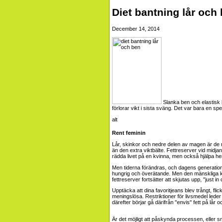
Diet bantning lår och
December 14, 2014
Slanka ben och elastisk 
förlorar vikt i sista sväng. Det var bara en spec
Rent feminin
Lår, skinkor och nedre delen av magen är de m
än den extra viktbälte. Fettreserver vid midjan
rädda livet på en kvinna, men också hjälpa h
Men tiderna förändras, och dagens generation a
hungrig och överätande. Men den mänskliga kr
fettreserver fortsätter att skjutas upp, "just i
Upptäcka att dina favoritjeans blev trångt, fli
meningslösa. Restriktioner för livsmedel leder i
därefter börjar gå därifrån "envis" fett på lår o
Är det möjligt att påskynda processen, eller sn