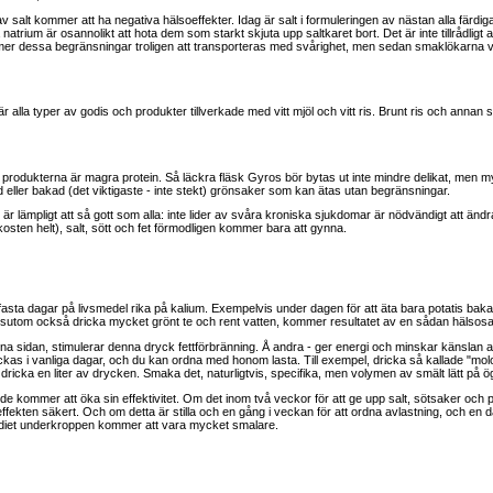
av salt kommer att ha negativa hälsoeffekter. Idag är salt i formuleringen av nästan alla färdiga
 natrium är osannolikt att hota dem som starkt skjuta upp saltkaret bort. Det är inte tillrådligt 
kommer dessa begränsningar troligen att transporteras med svårighet, men sedan smaklökarna 
 alla typer av godis och produkter tillverkade med vitt mjöl och vitt ris. Brunt ris och annan 
om produkterna är magra protein. Så läckra fläsk Gyros bör bytas ut inte mindre delikat, me
 eller bakad (det viktigaste - inte stekt) grönsaker som kan ätas utan begränsningar.
 är lämpligt att så gott som alla: inte lider av svåra kroniska sjukdomar är nödvändigt att änd
osten helt), salt, sött och fet förmodligen kommer bara att gynna.
fasta dagar på livsmedel rika på kalium. Exempelvis under dagen för att äta bara potatis bakas i 
ssutom också dricka mycket grönt te och rent vatten, kommer resultatet av en sådan hälsosam
na sidan, stimulerar denna dryck fettförbränning. Å andra - ger energi och minskar känslan av
ckas i vanliga dagar, och du kan ordna med honom lasta. Till exempel, dricka så kallade "molo
ricka en liter av drycken. Smaka det, naturligtvis, specifika, men volymen av smält lätt på 
e kommer att öka sin effektivitet. Om det inom två veckor för att ge upp salt, sötsaker och pro
ffekten säkert. Och om detta är stilla och en gång i veckan för att ordna avlastning, och en da
en diet underkroppen kommer att vara mycket smalare.