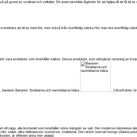
å på grund av svullnad och celluliter. Ett antal särskilda åtgärder för att hjälpa till att få bl
ra innebära att bli av med fett, men också från överflödig vätska
Hur man dra överflödig vätska
 bör vara produkter som innehåller kalium. Dessa produkter, som stimulerar rensning av kroppe
is, bananer
Bananer: fördelarna och nackdelarna hälsa
, Citrusfrukter, br
- det vill säga, alla livsmedel som innehåller stora mängder av salt. Den moderna människan ä
 rökt, saltat, olika delikatesser, konserver, snabbmat. Det räcker med att överge sådana poster
kosten, är effekten ännu mer uttalad.