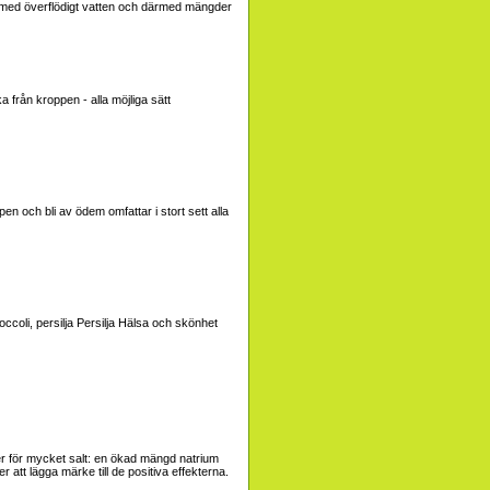
i av med överflödigt vatten och därmed mängder
 från kroppen - alla möjliga sätt
n och bli av ödem omfattar i stort sett alla
occoli, persilja
Persilja Hälsa och skönhet
ter för mycket salt: en ökad mängd natrium
 att lägga märke till de positiva effekterna.