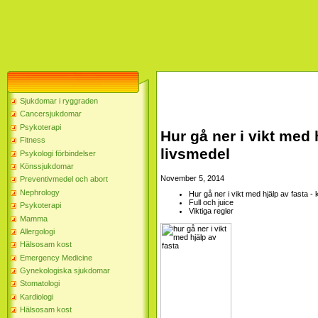
Sjukdomar i ryggraden
Cancersjukdomar
Psykoterapi
Hur gå ner i vikt med
Fitness
livsmedel
Psykologi förbindelser
Könssjukdomar
November 5, 2014
Preventivmedel och abort
Nephrology
Hur gå ner i vikt med hjälp av fasta 
Full och juice
Psykoterapi
Viktiga regler
Mamma
Allergologi
Hälsosam kost
Emergency Medicine
Gynekologiska sjukdomar
Stomatologi
Kardiologi
Hälsosam kost