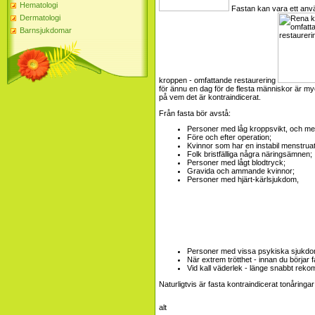
Hematologi
Fastan kan vara ett anvä
Dermatologi
Barnsjukdomar
kroppen - omfattande restaurering
för ännu en dag för de flesta människor är my
på vem det är kontraindicerat.
Från fasta bör avstå:
Personer med låg kroppsvikt, och me
Före och efter operation;
Kvinnor som har en instabil menstrua
Folk bristfälliga några näringsämnen;
Personer med lågt blodtryck;
Gravida och ammande kvinnor;
Personer med hjärt-kärlsjukdom,
Personer med vissa psykiska sjukd
När extrem trötthet - innan du börjar
Vid kall väderlek - länge snabbt reko
Naturligtvis är fasta kontraindicerat tonåringar