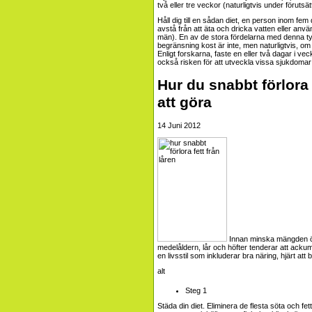
två eller tre veckor (naturligtvis under förutsä
Håll dig till en sådan diet, en person inom fe
avstå från att äta och dricka vatten eller anv
män). En av de stora fördelarna med denna ty
begränsning kost är inte, men naturligtvis, om 
Enligt forskarna, faste en eller två dagar i vec
också risken för att utveckla vissa sjukdoma
Hur du snabbt förlora
att göra
14 Juni 2012
Innan minska mängden 
medelåldern, lår och höfter tenderar att ackum
en livsstil som inkluderar bra näring, hjärt a
Steg 1
Städa din diet. Eliminera de flesta söta och fet