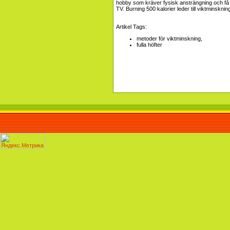
hobby som kräver fysisk ansträngning och få tag 
TV. Burning 500 kalorier leder till viktminsknin
Artikel Tags:
metoder för viktminskning,
fulla höfter