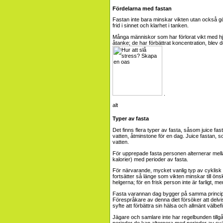
Fördelarna med fastan
Fastan inte bara minskar vikten utan också gör
frid i sinnet och klarhet i tanken.
Många människor som har förlorat vikt med hjälp
åtanke; de har förbättrat koncentration, ble
.
Typer av fasta
Det finns flera typer av fasta, såsom juice fas
vatten, åtminstone för en dag. Juice fastan, s
vatten.
För upprepade fasta personen alternerar mella
kalorier) med perioder av fasta.
För närvarande, mycket vanlig typ av cyklisk sv
fortsätter så länge som vikten minskar till öns
helgerna; för en frisk person inte är farligt, me
Fasta varannan dag bygger på samma principer
Förespråkare av denna diet försöker att delvis el
syfte att förbättra sin hälsa och allmänt välbe
Jägare och samlare inte har regelbunden tillg
perioder de kan alternera med perioder av svä