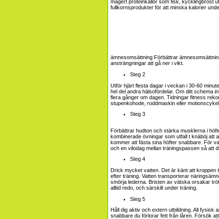
magert proteinkällor som fisk, kycklingbröst u
fullkornsprodukter för att minska kalorier und
ämnesomsättning
Förbättrar ämnesomsättning
ansträngningar att gå ner i vikt.
Steg 2
Utför hjärt flesta dagar i veckan i 30-60 minu
hel del andra hälsofördelar. Om ditt schema inte
flera gånger om dagen. Tidningar fitness reko
stupenkohode, roddmaskin eller motionscykel fö
Steg 3
Förbättrar hudton och stärka musklerna i hö
kombinerade övningar som utfall t knäböj att a
kommer att fästa sina höfter snabbare. För va
och en vilodag mellan träningspassen så att d
Steg 4
Drick mycket vatten. Det är känt att kroppen t
efter träning. Vatten transporterar näringsämn
smörja lederna. Bristen av vätska orsakar tröt
alltid redo, och särskilt under träning.
Steg 5
Håll dig aktiv och extern utbildning. All fysisk 
snabbare du förlorar fett från låren. Försök att