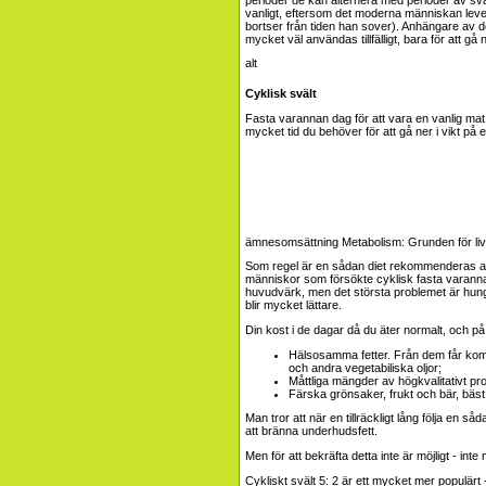
vanligt, eftersom det moderna människan leve
bortser från tiden han sover). Anhängare av de
mycket väl användas tillfälligt, bara för att gå ne
Cyklisk svält
Fasta varannan dag för att vara en vanlig mat
mycket tid du behöver för att gå ner i vikt på 
ämnesomsättning
Metabolism: Grunden för liv
Som regel är en sådan diet rekommenderas att hå
människor som försökte cyklisk fasta varannan
huvudvärk, men det största problemet är hunge
blir mycket lättare.
Din kost i de dagar då du äter normalt, och på
Hälsosamma fetter. Från dem får komma 
och andra vegetabiliska oljor;
Måttliga mängder av högkvalitativt prot
Färska grönsaker, frukt och bär, bäst 
Man tror att när en tillräckligt lång följa en 
att bränna underhudsfett.
Men för att bekräfta detta inte är möjligt - inte
Cykliskt svält 5: 2 är ett mycket mer populärt - 