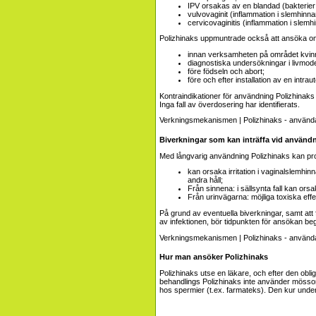
IPV orsakas av en blandad (bakterier
vulvovaginit (inflammation i slemhinna
cervicovaginitis (inflammation i slemh
Polizhinaks uppmuntrade också att ansöka om
innan verksamheten på området kvinn
diagnostiska undersökningar i livmode
före födseln och abort;
före och efter installation av en intrau
Kontraindikationer för användning Polizhinaks 
Inga fall av överdosering har identifierats.
Biverkningar som kan inträffa vid använd
Med långvarig användning Polizhinaks kan pro
kan orsaka irritation i vaginalslemhin
andra håll;
Från sinnena: i sällsynta fall kan ors
Från urinvägarna: möjliga toxiska effe
På grund av eventuella biverkningar, samt att
av infektionen, bör tidpunkten för ansökan b
Hur man ansöker Polizhinaks
Polizhinaks utse en läkare, och efter den obli
behandlings Polizhinaks inte använder mösso
hos spermier (t.ex. farmateks). Den kur under