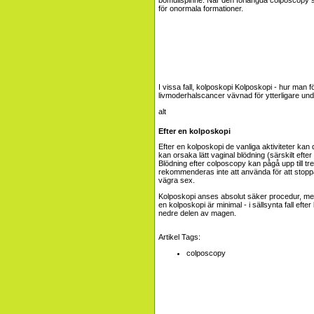
för onormala formationer.
I vissa fall, kolposkopi
Kolposkopi - hur man f
livmoderhalscancer vävnad för ytterligare und
Efter en kolposkopi
Efter en kolposkopi de vanliga aktiviteter ka
kan orsaka lätt vaginal blödning (särskilt efte
Blödning efter colposcopy kan pågå upp till tre
rekommenderas inte att använda för att stoppa
vägra sex.
Kolposkopi anses absolut säker procedur, men i
en kolposkopi är minimal - i sällsynta fall eft
nedre delen av magen.
Artikel Tags:
colposcopy