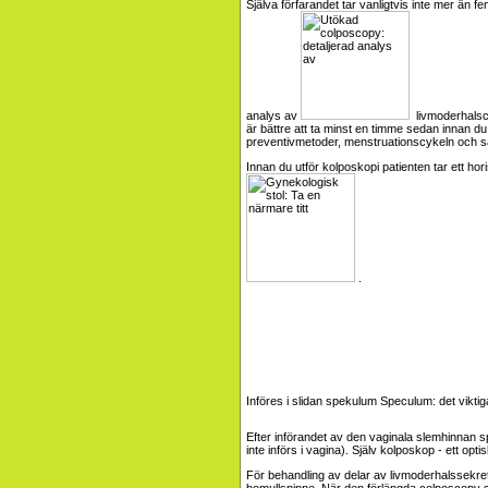
Själva förfarandet tar vanligtvis inte mer än 
analys av
livmoderhalsca
är bättre att ta minst en timme sedan innan d
preventivmetoder, menstruationscykeln och s
Innan du utför kolposkopi patienten tar ett hor
.
Införes i slidan spekulum
Speculum: det vikti
Efter införandet av den vaginala slemhinnan
inte införs i vagina). Själv kolposkop - ett opt
För behandling av delar av livmoderhalssekre
bomullspinne. När den förlängda colposcopy som