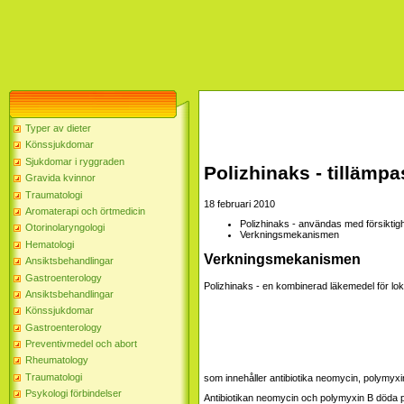
Typer av dieter
Könssjukdomar
Sjukdomar i ryggraden
Polizhinaks - tillämp
Gravida kvinnor
Traumatologi
18 februari 2010
Aromaterapi och örtmedicin
Polizhinaks - användas med försiktig
Otorinolaryngologi
Verkningsmekanismen
Hematologi
Verkningsmekanismen
Ansiktsbehandlingar
Gastroenterology
Polizhinaks - en kombinerad läkemedel för lok
Ansiktsbehandlingar
Könssjukdomar
Gastroenterology
Preventivmedel och abort
Rheumatology
Traumatologi
som innehåller antibiotika neomycin, polymyx
Psykologi förbindelser
Antibiotikan neomycin och polymyxin B döda p