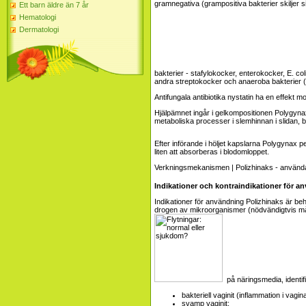
gramnegativa (grampositiva bakterier skiljer 
Ett barn äldre än 7 år
Hematologi
Dermatologi
bakterier - stafylokocker, enterokocker, E. co
andra streptokocker och anaeroba bakterier (u
Antifungala antibiotika nystatin ha en effekt mo
Hjälpämnet ingår i gelkompositionen Polygynax 
metaboliska processer i slemhinnan i slidan, 
Efter införande i höljet kapslarna Polygynax p
liten att absorberas i blodomloppet.
Indikationer och kontraindikationer för a
Indikationer för användning Polizhinaks är be
drogen av mikroorganismer (nödvändigtvis må
på näringsmedia, identifi
bakteriell vaginit (inflammation i vagi
svamp vaginit;